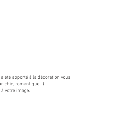
OS VALEURS
CONTACT
a été apporté à la décoration vous
r, chic, romantique…).
 à votre image.